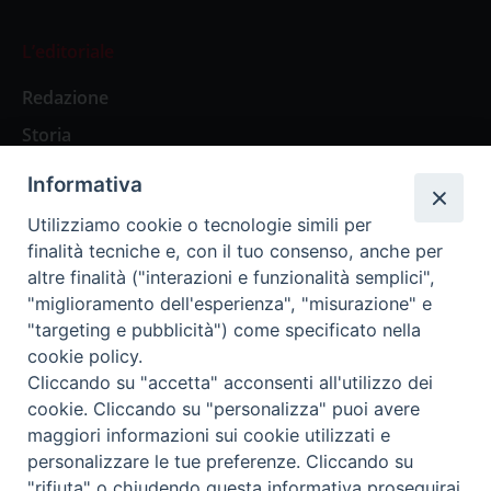
L’editoriale
Redazione
Storia
Informativa
Abbonamenti
Utilizziamo cookie o tecnologie simili per
finalità tecniche e, con il tuo consenso, anche per
Abbonamento Annuale Digitale
altre finalità ("interazioni e funzionalità semplici",
"miglioramento dell'esperienza", "misurazione" e
Abbonamento Annuale Cartaceo
"targeting e pubblicità") come specificato nella
Abbonamento Singola Copia Digitale
cookie policy.
Cliccando su "accetta" acconsenti all'utilizzo dei
cookie. Cliccando su "personalizza" puoi avere
maggiori informazioni sui cookie utilizzati e
personalizzare le tue preferenze. Cliccando su
Redazione: Pavia, Piazza Duomo 11 - tel. 0382.24736 -
"rifiuta" o chiudendo questa informativa proseguirai