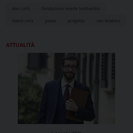
don corti
fondazione monte lombardia
mario cera
pavia
progetto
san teodoro
ATTUALITÀ