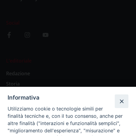
Social
L’editoriale
Redazione
Storia
Informativa
Abbonamenti
Utilizziamo cookie o tecnologie simili per
finalità tecniche e, con il tuo consenso, anche per
Abbonamento Annuale Digitale
altre finalità ("interazioni e funzionalità semplici",
"miglioramento dell'esperienza", "misurazione" e
Abbonamento Annuale Cartaceo