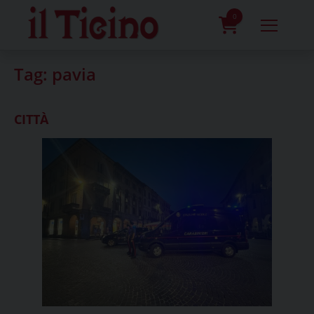
Skip
to
0
content
prodotti
Tag:
pavia
CITTÀ