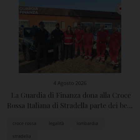
4 Agosto 2026
La Guardia di Finanza dona alla Croce
Rossa Italiana di Stradella parte dei beni
sequestrati in una fabbrica clandestina
croce rossa
legalità
lombardia
di sigarette
stradella