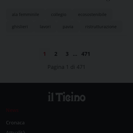
Ghislieri, attualmente sezione Sandra
ala femminile
collegio
ecosostenibile
Bruni
ghislieri
lavori
pavia
ristrutturazione
1
2
3
…
471
Pagina 1 di 471
News
Cronaca
Attualità