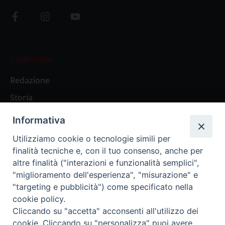
L’editoriale
Redazione
Storia
Informativa
Abbonamenti
Utilizziamo cookie o tecnologie simili per
finalità tecniche e, con il tuo consenso, anche per
Abbonamento Annuale Digitale
altre finalità ("interazioni e funzionalità semplici",
"miglioramento dell'esperienza", "misurazione" e
Abbonamento Annuale Cartaceo
"targeting e pubblicità") come specificato nella
Abbonamento Singola Copia Digitale
cookie policy.
Cliccando su "accetta" acconsenti all'utilizzo dei
cookie. Cliccando su "personalizza" puoi avere