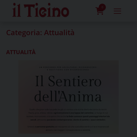
Skip
to
0
content
prodotti
Categoria:
Attualità
ATTUALITÀ