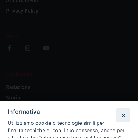
Abbonamenti
Privacy Policy
Social
L’editoriale
Redazione
Storia
Informativa
Abbonamenti
Utilizziamo cookie o tecnologie simili per
finalità tecniche e, con il tuo consenso, anche per
Abbonamento Annuale Digitale
altre finalità ("interazioni e funzionalità semplici",