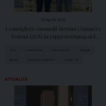
18 Aprile 2026
I consiglieri comunali Bernini (Azione) e
Testoni (AVS) in rappresentanza del
Comune di Pavia all’Assemblea
anci
assemblea
luca testoni
napoli
Nazionale Anci Under 35
pavia
tommaso bernini
under 35
ATTUALITÀ