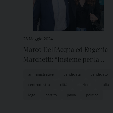
28 Maggio 2024
Marco Dell’Acqua ed Eugenia
Marchetti: “Insieme per la
Pavia del futuro”
amministrative
candidata
candidato
centrodestra
città
elezioni
italia
lega
partito
pavia
politica