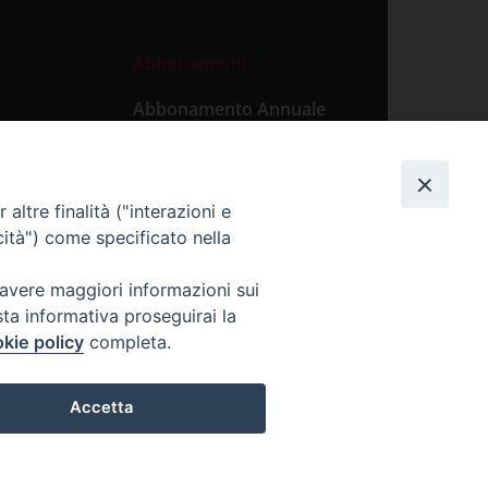
Abbonamenti
Abbonamento Annuale
Digitale
Abbonamento Annuale
Cartaceo
altre finalità ("interazioni e
Abbonamento Singola
cità") come specificato nella
Copia Digitale
 avere maggiori informazioni sui
sta informativa proseguirai la
kie policy
completa.
Accetta
lticino.it - P. IVA: 00213430184
Preferenze Cookie