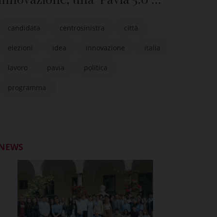
proiettata verso l’Europa”
candidata
centrosinistra
città
elezioni
idea
innovazione
italia
lavoro
pavia
politica
programma
NEWS