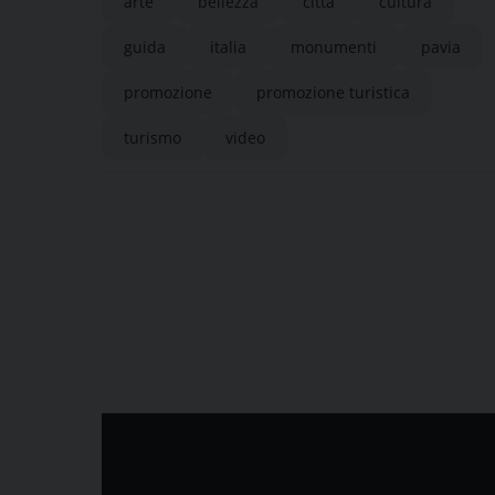
arte
bellezza
città
cultura
guida
italia
monumenti
pavia
promozione
promozione turistica
turismo
video