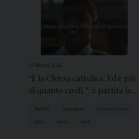
25 Marzo 2026
“È la Chiesa cattolica. Ed è più
di quanto credi.”: è partita la
nuova campagna 8xMille CEI
8xmille
campagna
comunicazione
italia
pavia
spot