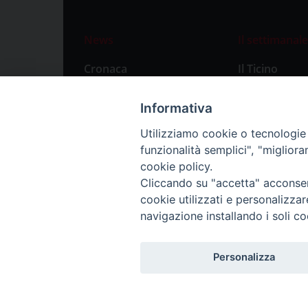
News
Il settimanale
Cronaca
Il Ticino
Attualità
Abbonament
Informativa
Primo Piano
Privacy Polic
Utilizziamo cookie o tecnologie s
Territorio
funzionalità semplici", "miglior
Città
cookie policy.
Cliccando su "accetta" acconsent
Politica
cookie utilizzati e personalizza
Sport
navigazione installando i soli co
Personalizza
Redazione: Pavia, Piazza Duomo 