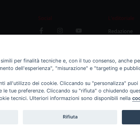
Social
L’editoriale
Redazione
i
Storia
y
imili per finalità tecniche e, con il tuo consenso, anche per 
amento dell'esperienza", "misurazione" e "targeting e pubbli
i all'utilizzo dei cookie. Cliccando su "personalizza" puoi
re le tue preferenze. Cliccando su "rifiuta" o chiudendo que
okie tecnici. Ulteriori informazioni sono disponibili nella
coo
Rifiuta
11 - tel. 0382.24736 - amministrazione@ilticino.it - repossi@i