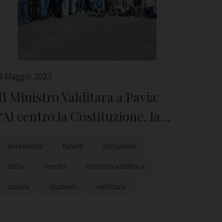
8 Maggio 2023
Il Ministro Valditara a Pavia:
“Al centro la Costituzione, la
democrazia e l’uomo”
eccellenza
futuro
istruzione
italia
merito
ministro valditara
scuola
studenti
valditara