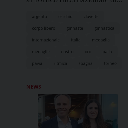
Platja d’Aro
argento
cerchio
clavette
corpo libero
ginnaste
ginnastica
internazionale
italia
medaglia
medaglie
nastro
oro
palla
pavia
ritmica
spagna
torneo
NEWS