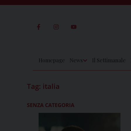
Skip
to
content
Homepage
News
Il Settimanale
Apri
Menu
Tag:
italia
SENZA CATEGORIA