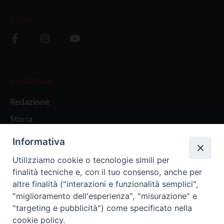
Social
L’editoriale
Redazione
Storia
Informativa
Abbonamenti
Utilizziamo cookie o tecnologie simili per
finalità tecniche e, con il tuo consenso, anche per
Abbonamento Annuale Digitale
altre finalità ("interazioni e funzionalità semplici",
"miglioramento dell'esperienza", "misurazione" e
Abbonamento Annuale Cartaceo
"targeting e pubblicità") come specificato nella
Abbonamento Singola Copia Digitale
cookie policy.