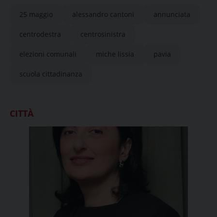
di Pavia
25 maggio
alessandro cantoni
annunciata
centrodestra
centrosinistra
elezioni comunali
miche lissia
pavia
scuola cittadinanza
CITTÀ