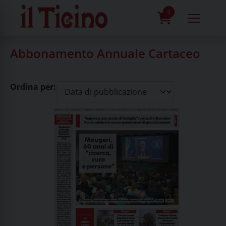
Skip
to
0
content
prodotti
Abbonamento Annuale Cartaceo
Ordina per: