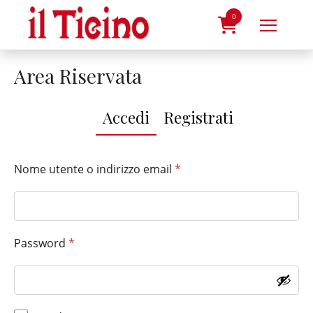
Skip
to
0
content
prodotti
Area Riservata
Accedi
Registrati
Nome utente o indirizzo email
*
Password
*