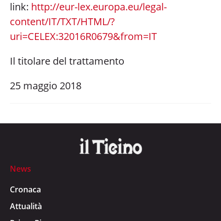
link:
http://eur-lex.europa.eu/legal-
content/IT/TXT/HTML/?
uri=CELEX:32016R0679&from=IT
Il titolare del trattamento
25 maggio 2018
News
Cronaca
Attualità