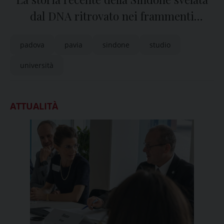
dal DNA ritrovato nei frammenti
prelevati nel 1978
padova
pavia
sindone
studio
università
ATTUALITÀ