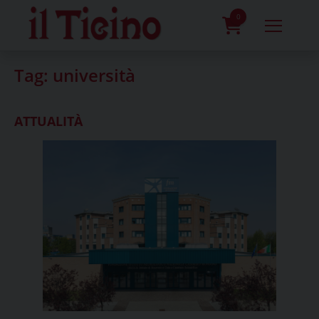
Skip
to
0
content
prodotti
Tag:
università
ATTUALITÀ