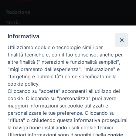
Redazione
Storia
Informativa
Abbonamenti
Utilizziamo cookie o tecnologie simili per
finalità tecniche e, con il tuo consenso, anche per
Abbonamento Annuale Digitale
altre finalità ("interazioni e funzionalità semplici",
"miglioramento dell'esperienza", "misurazione" e
Abbonamento Annuale Cartaceo
"targeting e pubblicità") come specificato nella
Abbonamento Singola Copia Digitale
cookie policy.
Cliccando su "accetta" acconsenti all'utilizzo dei
cookie. Cliccando su "personalizza" puoi avere
maggiori informazioni sui cookie utilizzati e
personalizzare le tue preferenze. Cliccando su
Redazione: Pavia, Piazza Duomo 11 - tel. 0382.24736 -
"rifiuta" o chiudendo questa informativa proseguirai
amministrazione@ilticino.it - repossi@ilticino.it - P.
la navigazione installando i soli cookie tecnici.
IVA: 00213430184
Preferenze Cookie
Ulteriori informazioni sono disponibili nella
cookie