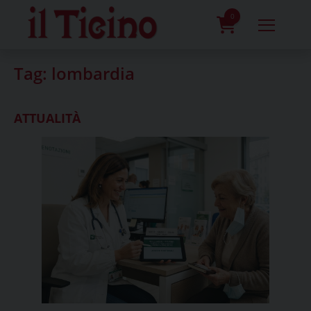
Skip
to
0
content
prodotti
Tag:
lombardia
ATTUALITÀ