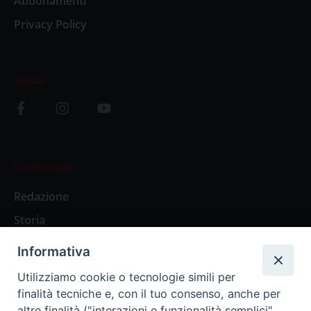
Abbonamenti
Privacy Policy
Social
L’editoriale
Redazione
Storia
Informativa
Abbonamenti
Utilizziamo cookie o tecnologie simili per
finalità tecniche e, con il tuo consenso, anche per
Abbonamento Annuale Digitale
altre finalità ("interazioni e funzionalità semplici",