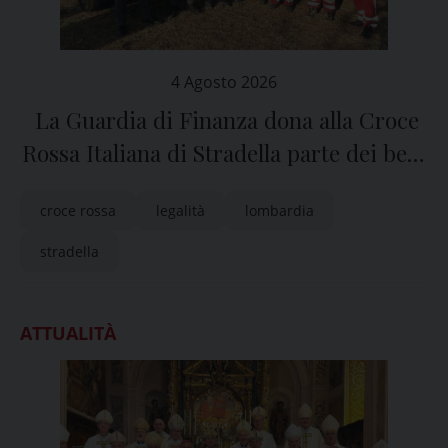
4 Agosto 2026
La Guardia di Finanza dona alla Croce
Rossa Italiana di Stradella parte dei beni
sequestrati in una fabbrica clandestina
croce rossa
legalità
lombardia
di sigarette
stradella
ATTUALITÀ