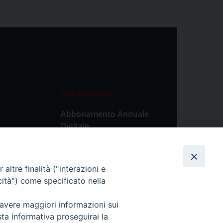
Abbonamenti
Abbonamento Annuale
Digitale
Abbonamento Annuale
Cartaceo
altre finalità ("interazioni e
Abbonamento Singola
cità") come specificato nella
Copia Digitale
 avere maggiori informazioni sui
sta informativa proseguirai la