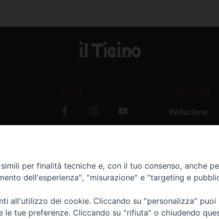
Social
L’editoriale
Redazione
i
Storia
y
imili per finalità tecniche e, con il tuo consenso, anche per 
amento dell'esperienza", "misurazione" e "targeting e pubbli
i all'utilizzo dei cookie. Cliccando su "personalizza" puoi
re le tue preferenze. Cliccando su "rifiuta" o chiudendo que