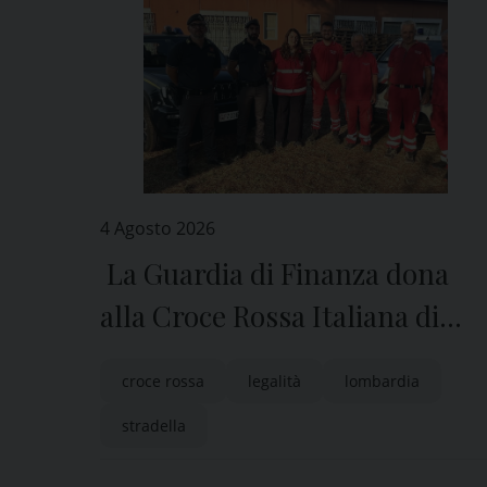
4 Agosto 2026
La Guardia di Finanza dona
alla Croce Rossa Italiana di
Stradella parte dei beni
croce rossa
legalità
lombardia
sequestrati in una fabbrica
stradella
clandestina di sigarette