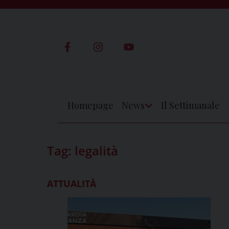
Skip
to
content
Homepage
News
Il Settimanale
Apri
Menu
Tag:
legalità
ATTUALITÀ