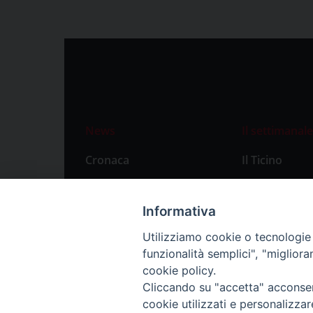
News
Il settimanale
Cronaca
Il Ticino
Attualità
Abbonament
Primo Piano
Privacy Polic
Informativa
Territorio
Utilizziamo cookie o tecnologie s
funzionalità semplici", "miglior
Città
cookie policy.
Politica
Cliccando su "accetta" acconsent
Sport
cookie utilizzati e personalizza