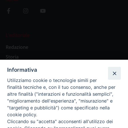
L’editoriale
Redazione
Storia
Informativa
Abbonamenti
Utilizziamo cookie o tecnologie simili per
finalità tecniche e, con il tuo consenso, anche per
Abbonamento Annuale Digitale
altre finalità ("interazioni e funzionalità semplici",
"miglioramento dell'esperienza", "misurazione" e
Abbonamento Annuale Cartaceo
"targeting e pubblicità") come specificato nella
Abbonamento Singola Copia Digitale
cookie policy.
Cliccando su "accetta" acconsenti all'utilizzo dei