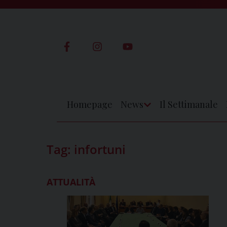
Skip
to
content
Homepage
News
Il Settimanale
Apri
Menu
Tag:
infortuni
ATTUALITÀ