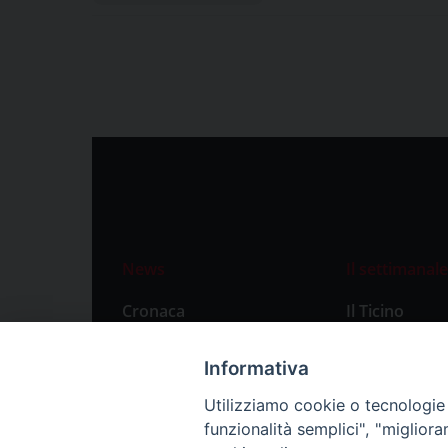
News
Il settimanale
Cronaca
Il Ticino
Attualità
Abbonament
Informativa
Primo Piano
Privacy Polic
Utilizziamo cookie o tecnologie s
Territorio
funzionalità semplici", "miglior
Città