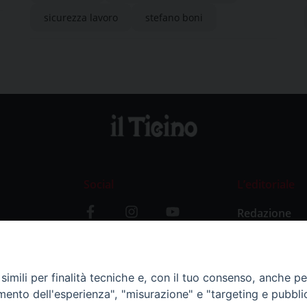
sicurezza lavoro
stefano boni
Social
L’editoriale
Redazione
i
Storia
y
imili per finalità tecniche e, con il tuo consenso, anche per 
amento dell'esperienza", "misurazione" e "targeting e pubbli