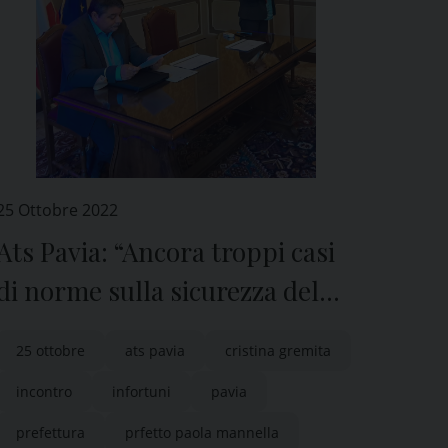
25 Ottobre 2022
Ats Pavia: “Ancora troppi casi
di norme sulla sicurezza del
lavoro non rispettate in
25 ottobre
ats pavia
cristina gremita
aziende della provincia”
incontro
infortuni
pavia
prefettura
prfetto paola mannella