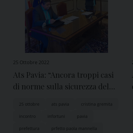
25 Ottobre 2022
Ats Pavia: “Ancora troppi casi
di norme sulla sicurezza del
lavoro non rispettate in
25 ottobre
ats pavia
cristina gremita
aziende della provincia”
incontro
infortuni
pavia
prefettura
prfetto paola mannella