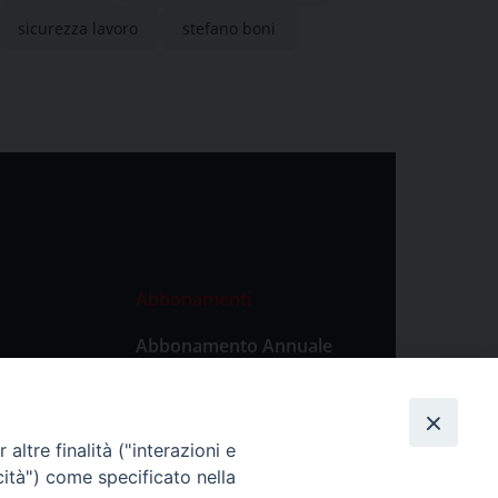
sicurezza lavoro
stefano boni
Abbonamenti
Abbonamento Annuale
Digitale
Abbonamento Annuale
Cartaceo
altre finalità ("interazioni e
Abbonamento Singola
cità") come specificato nella