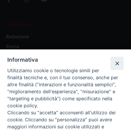
L’editoriale
Redazione
Storia
Informativa
Abbonamenti
Utilizziamo cookie o tecnologie simili per
finalità tecniche e, con il tuo consenso, anche per
Abbonamento Annuale Digitale
altre finalità ("interazioni e funzionalità semplici",
"miglioramento dell'esperienza", "misurazione" e
Abbonamento Annuale Cartaceo
"targeting e pubblicità") come specificato nella
Abbonamento Singola Copia Digitale
cookie policy.
Cliccando su "accetta" acconsenti all'utilizzo dei
cookie. Cliccando su "personalizza" puoi avere
maggiori informazioni sui cookie utilizzati e