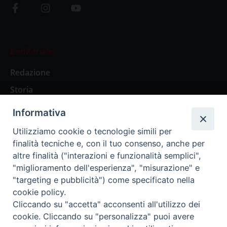
L’editoriale
Redazione
Storia
Informativa
Abbonamenti
Utilizziamo cookie o tecnologie simili per
finalità tecniche e, con il tuo consenso, anche per
Abbonamento Annuale Digitale
altre finalità ("interazioni e funzionalità semplici",
"miglioramento dell'esperienza", "misurazione" e
Abbonamento Annuale Cartaceo
"targeting e pubblicità") come specificato nella
Abbonamento Singola Copia Digitale
cookie policy.
Cliccando su "accetta" acconsenti all'utilizzo dei
cookie. Cliccando su "personalizza" puoi avere