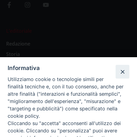
L’editoriale
Redazione
Storia
Informativa
Abbonamenti
Utilizziamo cookie o tecnologie simili per
finalità tecniche e, con il tuo consenso, anche per
Abbonamento Annuale Digitale
altre finalità ("interazioni e funzionalità semplici",
"miglioramento dell'esperienza", "misurazione" e
Abbonamento Annuale Cartaceo
"targeting e pubblicità") come specificato nella
Abbonamento Singola Copia Digitale
cookie policy.
Cliccando su "accetta" acconsenti all'utilizzo dei
cookie. Cliccando su "personalizza" puoi avere