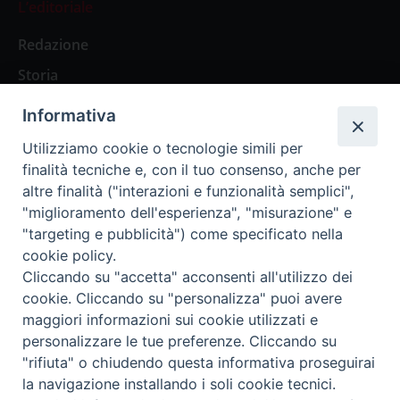
L’editoriale
Redazione
Storia
Informativa
Abbonamenti
Utilizziamo cookie o tecnologie simili per
finalità tecniche e, con il tuo consenso, anche per
Abbonamento Annuale Digitale
altre finalità ("interazioni e funzionalità semplici",
"miglioramento dell'esperienza", "misurazione" e
Abbonamento Annuale Cartaceo
"targeting e pubblicità") come specificato nella
Abbonamento Singola Copia Digitale
cookie policy.
Cliccando su "accetta" acconsenti all'utilizzo dei
cookie. Cliccando su "personalizza" puoi avere
maggiori informazioni sui cookie utilizzati e
personalizzare le tue preferenze. Cliccando su
Redazione: Pavia, Piazza Duomo 11 - tel. 0382.24736 -
"rifiuta" o chiudendo questa informativa proseguirai
amministrazione@ilticino.it - repossi@ilticino.it - P.
la navigazione installando i soli cookie tecnici.
IVA: 00213430184