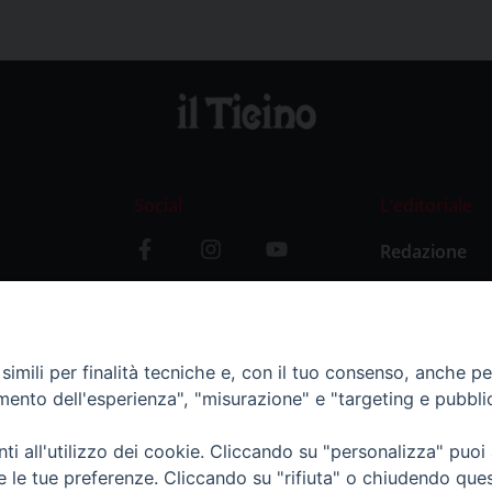
Social
L’editoriale
Redazione
i
Storia
y
imili per finalità tecniche e, con il tuo consenso, anche per 
amento dell'esperienza", "misurazione" e "targeting e pubbli
i all'utilizzo dei cookie. Cliccando su "personalizza" puoi
re le tue preferenze. Cliccando su "rifiuta" o chiudendo que