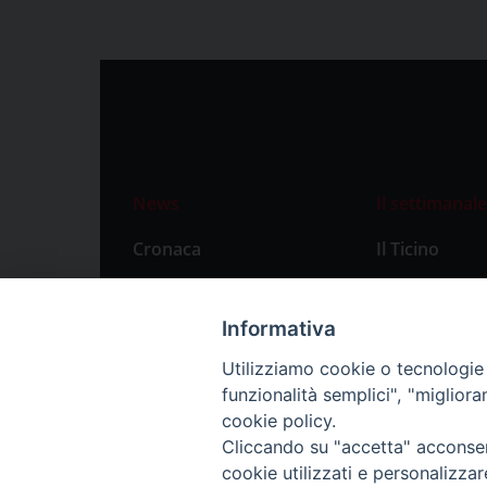
News
Il settimanale
Cronaca
Il Ticino
Attualità
Abbonament
Primo Piano
Privacy Polic
Informativa
Territorio
Utilizziamo cookie o tecnologie s
funzionalità semplici", "miglior
Città
cookie policy.
Politica
Cliccando su "accetta" acconsent
Sport
cookie utilizzati e personalizza