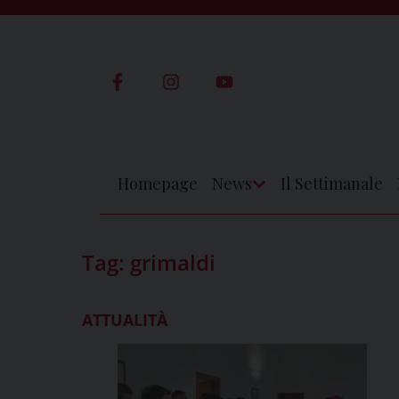
Skip
to
content
Homepage
News
Il Settimanale
Apri
Menu
Tag:
grimaldi
ATTUALITÀ