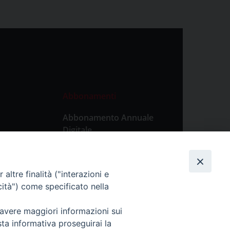
Abbonamenti
Abbonamento Annuale
Digitale
Abbonamento Annuale
Cartaceo
altre finalità ("interazioni e
Abbonamento Singola
cità") come specificato nella
Copia Digitale
 avere maggiori informazioni sui
sta informativa proseguirai la