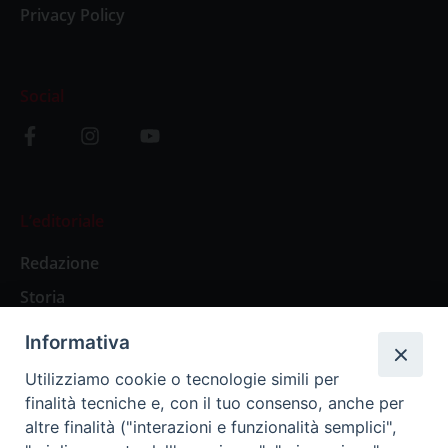
Privacy Policy
Social
L’editoriale
Redazione
Storia
Informativa
Abbonamenti
Utilizziamo cookie o tecnologie simili per
finalità tecniche e, con il tuo consenso, anche per
Abbonamento Annuale Digitale
altre finalità ("interazioni e funzionalità semplici",