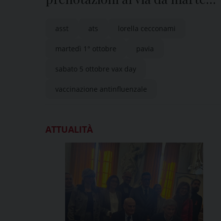
1° ottobre
asst
ats
lorella cecconami
martedì 1° ottobre
pavia
sabato 5 ottobre vax day
vaccinazione antinfluenzale
ATTUALITÀ