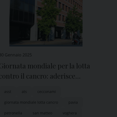
30 Gennaio 2025
Giornata mondiale per la lotta
contro il cancro: aderisce
anche l’ATS di Pavia
asst
ats
cecconami
giornata mondiale lotta cancro
pavia
petronella
san matteo
voghera