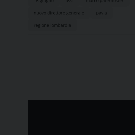
16 giugno
asst
marco paternoster
nuovo direttore generale
pavia
regione lombardia