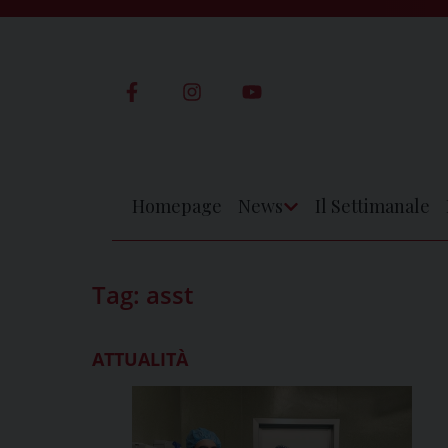
Skip
to
content
Homepage
News
Il Settimanale
Apri
Menu
Tag:
asst
ATTUALITÀ