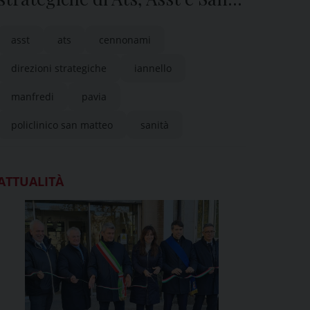
Matteo di Pavia
asst
ats
cennonami
direzioni strategiche
iannello
manfredi
pavia
policlinico san matteo
sanità
ATTUALITÀ