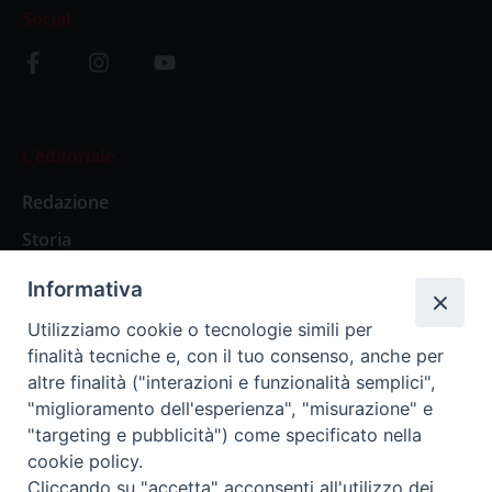
Social
L’editoriale
Redazione
Storia
Informativa
Abbonamenti
Utilizziamo cookie o tecnologie simili per
finalità tecniche e, con il tuo consenso, anche per
Abbonamento Annuale Digitale
altre finalità ("interazioni e funzionalità semplici",
"miglioramento dell'esperienza", "misurazione" e
Abbonamento Annuale Cartaceo
"targeting e pubblicità") come specificato nella
Abbonamento Singola Copia Digitale
cookie policy.
Cliccando su "accetta" acconsenti all'utilizzo dei