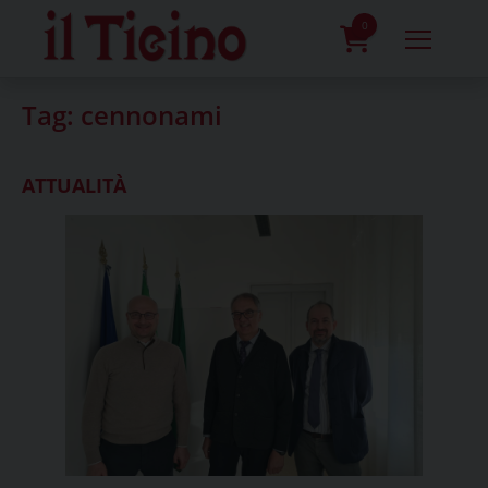
Skip
to
0
content
prodotti
Tag:
cennonami
ATTUALITÀ