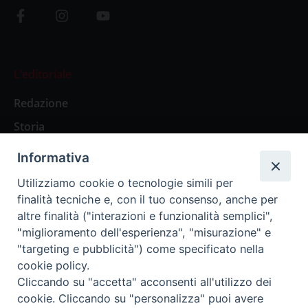
L’editoriale
Redazione
Storia
Informativa
Abbonamenti
Utilizziamo cookie o tecnologie simili per
finalità tecniche e, con il tuo consenso, anche per
Abbonamento Annuale Digitale
altre finalità ("interazioni e funzionalità semplici",
"miglioramento dell'esperienza", "misurazione" e
Abbonamento Annuale Cartaceo
"targeting e pubblicità") come specificato nella
Abbonamento Singola Copia Digitale
cookie policy.
Cliccando su "accetta" acconsenti all'utilizzo dei
cookie. Cliccando su "personalizza" puoi avere