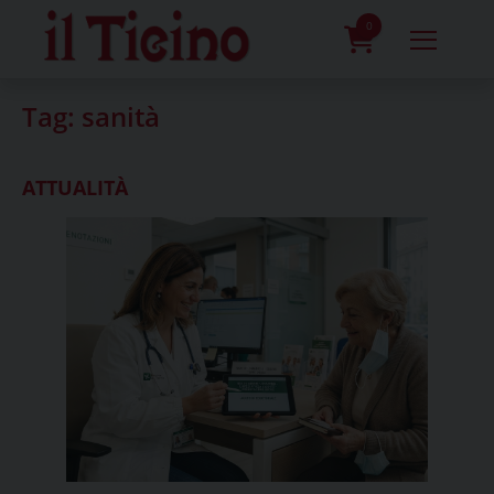
Skip
to
0
content
prodotti
Tag:
sanità
ATTUALITÀ