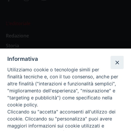
L’editoriale
Redazione
Storia
Informativa
Abbonamenti
Utilizziamo cookie o tecnologie simili per
finalità tecniche e, con il tuo consenso, anche per
Abbonamento Annuale Digitale
altre finalità ("interazioni e funzionalità semplici",
"miglioramento dell'esperienza", "misurazione" e
Abbonamento Annuale Cartaceo
"targeting e pubblicità") come specificato nella
Abbonamento Singola Copia Digitale
cookie policy.
Cliccando su "accetta" acconsenti all'utilizzo dei
cookie. Cliccando su "personalizza" puoi avere
maggiori informazioni sui cookie utilizzati e