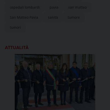
ospedali lombardi
pavia
san matteo
San Matteo Pavia
sanità
tumore
tumori
ATTUALITÀ