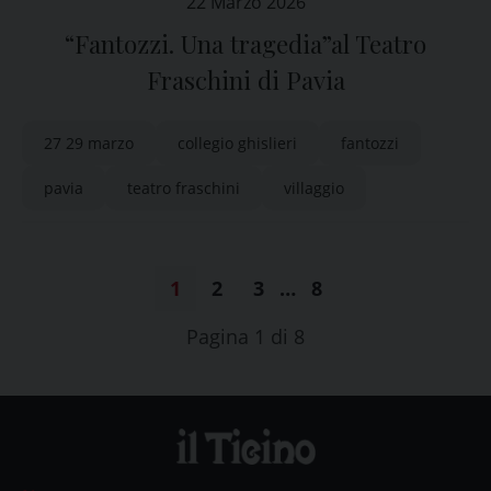
22 Marzo 2026
“Fantozzi. Una tragedia”al Teatro
Fraschini di Pavia
27 29 marzo
collegio ghislieri
fantozzi
pavia
teatro fraschini
villaggio
1
2
3
…
8
Pagina 1 di 8