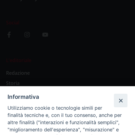
Social
L’editoriale
Redazione
Storia
Informativa
Abbonamenti
Utilizziamo cookie o tecnologie simili per
finalità tecniche e, con il tuo consenso, anche per
Abbonamento Annuale Digitale
altre finalità ("interazioni e funzionalità semplici",
"miglioramento dell'esperienza", "misurazione" e
Abbonamento Annuale Cartaceo