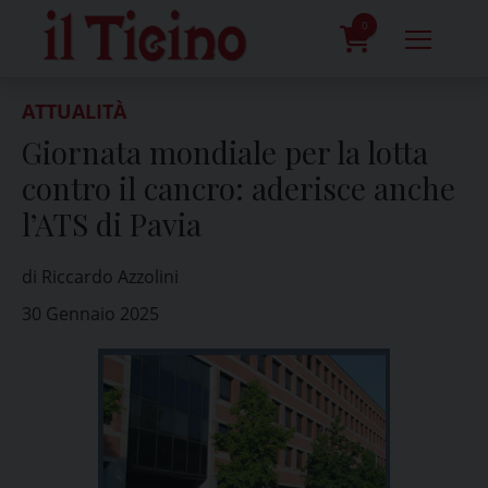
Skip
to
0
content
prodotti
ATTUALITÀ
Giornata mondiale per la lotta
contro il cancro: aderisce anche
l’ATS di Pavia
di Riccardo Azzolini
30 Gennaio 2025