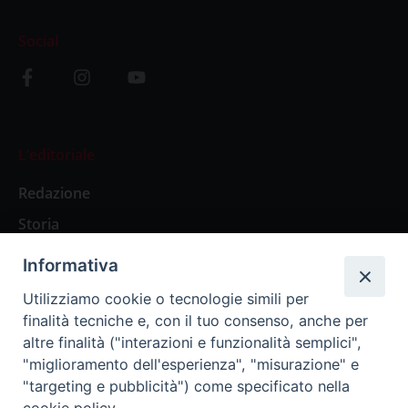
Social
L’editoriale
Redazione
Storia
Informativa
Abbonamenti
Utilizziamo cookie o tecnologie simili per
finalità tecniche e, con il tuo consenso, anche per
Abbonamento Annuale Digitale
altre finalità ("interazioni e funzionalità semplici",
"miglioramento dell'esperienza", "misurazione" e
Abbonamento Annuale Cartaceo
"targeting e pubblicità") come specificato nella
Abbonamento Singola Copia Digitale