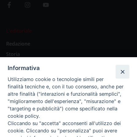
L’editoriale
Redazione
Storia
Informativa
Abbonamenti
Utilizziamo cookie o tecnologie simili per
finalità tecniche e, con il tuo consenso, anche per
Abbonamento Annuale Digitale
altre finalità ("interazioni e funzionalità semplici",
"miglioramento dell'esperienza", "misurazione" e
Abbonamento Annuale Cartaceo
"targeting e pubblicità") come specificato nella
Abbonamento Singola Copia Digitale
cookie policy.
Cliccando su "accetta" acconsenti all'utilizzo dei
cookie. Cliccando su "personalizza" puoi avere