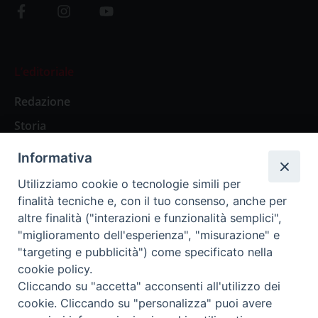
L’editoriale
Redazione
Storia
Informativa
Abbonamenti
Utilizziamo cookie o tecnologie simili per
finalità tecniche e, con il tuo consenso, anche per
Abbonamento Annuale Digitale
altre finalità ("interazioni e funzionalità semplici",
"miglioramento dell'esperienza", "misurazione" e
Abbonamento Annuale Cartaceo
"targeting e pubblicità") come specificato nella
Abbonamento Singola Copia Digitale
cookie policy.
Cliccando su "accetta" acconsenti all'utilizzo dei
cookie. Cliccando su "personalizza" puoi avere