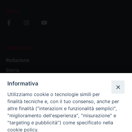
Social
L’editoriale
Redazione
Storia
Informativa
Abbonamenti
Utilizziamo cookie o tecnologie simili per
finalità tecniche e, con il tuo consenso, anche per
Abbonamento Annuale Digitale
altre finalità ("interazioni e funzionalità semplici",
"miglioramento dell'esperienza", "misurazione" e
Abbonamento Annuale Cartaceo
"targeting e pubblicità") come specificato nella
Abbonamento Singola Copia Digitale
cookie policy.