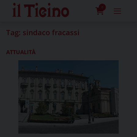
Skip
to
0
content
prodotti
Tag:
sindaco fracassi
ATTUALITÀ