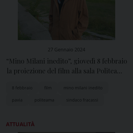
27 Gennaio 2024
“Mino Milani inedito”, giovedì 8 febbraio
la proiezione del film alla sala Politeama
di Pavia
8 febbraio
film
mino milani inedito
pavia
politeama
sindaco fracassi
ATTUALITÀ