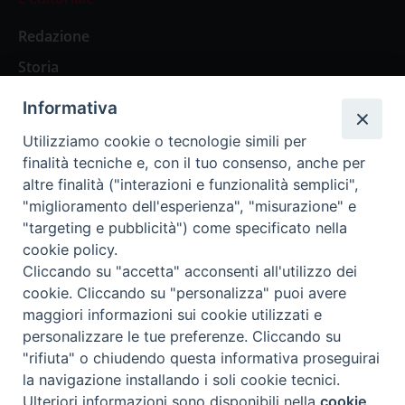
Redazione
Storia
Informativa
Abbonamenti
Utilizziamo cookie o tecnologie simili per
finalità tecniche e, con il tuo consenso, anche per
Abbonamento Annuale Digitale
altre finalità ("interazioni e funzionalità semplici",
"miglioramento dell'esperienza", "misurazione" e
Abbonamento Annuale Cartaceo
"targeting e pubblicità") come specificato nella
Abbonamento Singola Copia Digitale
cookie policy.
Cliccando su "accetta" acconsenti all'utilizzo dei
cookie. Cliccando su "personalizza" puoi avere
maggiori informazioni sui cookie utilizzati e
personalizzare le tue preferenze. Cliccando su
Redazione: Pavia, Piazza Duomo 11 - tel. 0382.24736 -
"rifiuta" o chiudendo questa informativa proseguirai
amministrazione@ilticino.it - repossi@ilticino.it - P.
la navigazione installando i soli cookie tecnici.
IVA: 00213430184
Preferenze Cookie
Ulteriori informazioni sono disponibili nella
cookie