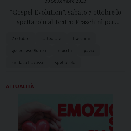
30 Settembre 2023
“Gospel Evolution”, sabato 7 ottobre lo
spettacolo al Teatro Fraschini per
sostenere la Cattedrale di Pavia
7 ottobre
cattedrale
fraschini
gospel evo9lution
mocchi
pavia
sindaco fracassi
spettacolo
ATTUALITÀ