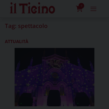
Skip
to
0
content
prodotti
Tag:
spettacolo
ATTUALITÀ