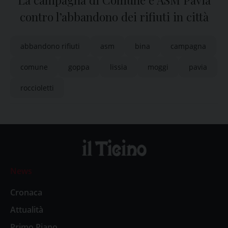
La campagna di Comune e ASM Pavia
contro l’abbandono dei rifiuti in città
abbandono rifiuti
asm
bina
campagna
comune
goppa
lissia
moggi
pavia
roccioletti
News
Cronaca
Attualità
Primo Piano