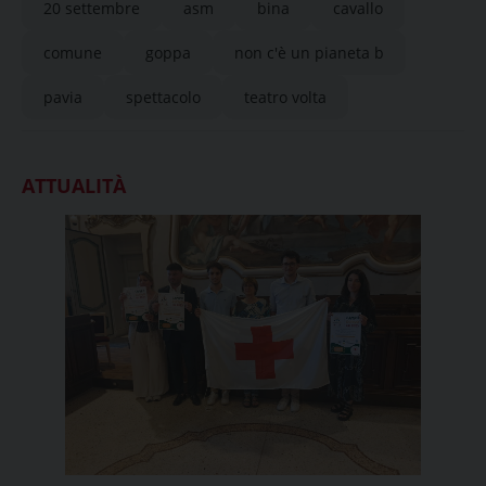
20 settembre
asm
bina
cavallo
comune
goppa
non c'è un pianeta b
pavia
spettacolo
teatro volta
ATTUALITÀ