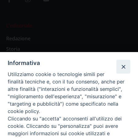
L’editoriale
Redazione
Storia
Informativa
Abbonamenti
Utilizziamo cookie o tecnologie simili per
finalità tecniche e, con il tuo consenso, anche per
Abbonamento Annuale Digitale
altre finalità ("interazioni e funzionalità semplici",
"miglioramento dell'esperienza", "misurazione" e
Abbonamento Annuale Cartaceo
"targeting e pubblicità") come specificato nella
Abbonamento Singola Copia Digitale
cookie policy.
Cliccando su "accetta" acconsenti all'utilizzo dei
cookie. Cliccando su "personalizza" puoi avere
maggiori informazioni sui cookie utilizzati e