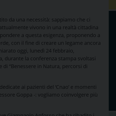
rtito da una necessità: sappiamo che ci
ttualmente vivono in una realtà cittadina
spondere a questa esigenza, proponendo a
erde, con il fine di creare un legame ancora
chiarato oggi, lunedì 24 febbraio,
a, durante la conferenza stampa svoltasi
 di “Benessere in Natura, percorsi di
 dedicate ai pazienti del ‘Cnao’ e momenti
ssessore Goppa -: vogliamo coinvolgere più
tive Giampaolo Anfosso che ha ribadito i