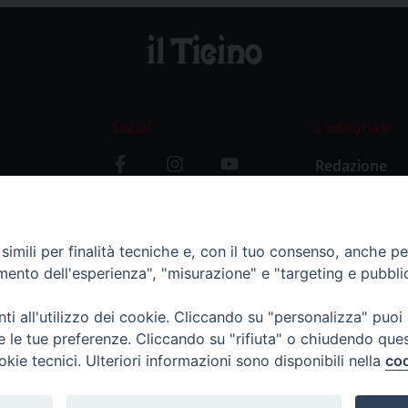
Social
L’editoriale
Redazione
i
Storia
y
imili per finalità tecniche e, con il tuo consenso, anche per 
amento dell'esperienza", "misurazione" e "targeting e pubbli
i all'utilizzo dei cookie. Cliccando su "personalizza" puoi
re le tue preferenze. Cliccando su "rifiuta" o chiudendo que
okie tecnici. Ulteriori informazioni sono disponibili nella
coo