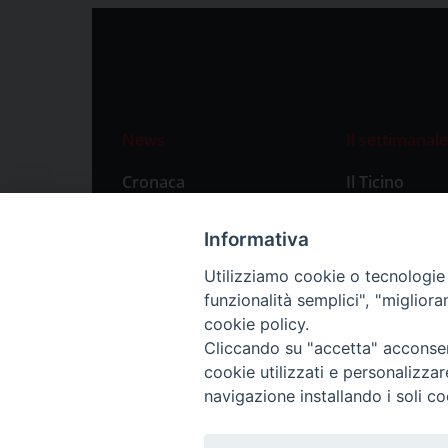
News
Il settimanale
Cronaca
Il Ticino
Attualità
Abbonament
Informativa
Primo Piano
Privacy Polic
Utilizziamo cookie o tecnologie s
Territorio
funzionalità semplici", "miglior
Città
cookie policy.
Cliccando su "accetta" acconsent
Politica
cookie utilizzati e personalizza
Sport
navigazione installando i soli co