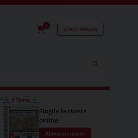
Area riservata
0
prodotti
Sfoglia la rivista
online
Abbonati subito