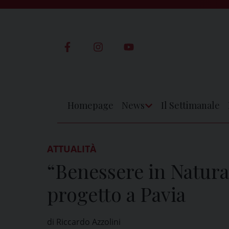
Skip
to
content
Homepage
News
Il Settimanale
Apri
Menu
ATTUALITÀ
“Benessere in Natura”
progetto a Pavia
di Riccardo Azzolini