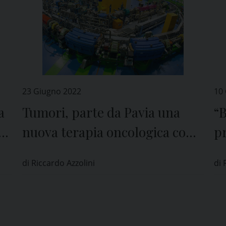
23 Giugno 2022
10
a
Tumori, parte da Pavia una
“B
ti
nuova terapia oncologica con i
pr
neutroni
di
di Riccardo Azzolini
di 