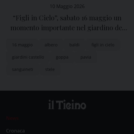
10 Maggio 2026
“Figli in Cielo”, sabato 16 maggio un
momento importante nel giardino del
Castello Visconteo di Pavia
16 maggio
albero
baldi
figli in cielo
giardini castello
goppa
pavia
sanguineti
stele
News
Cronaca