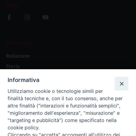
Social
L’editoriale
Redazione
Storia
Informativa
Abbonamenti
Utilizziamo cookie o tecnologie simili per
finalità tecniche e, con il tuo consenso, anche per
Abbonamento Annuale Digitale
altre finalità ("interazioni e funzionalità semplici",
"miglioramento dell'esperienza", "misurazione" e
Abbonamento Annuale Cartaceo
"targeting e pubblicità") come specificato nella
Abbonamento Singola Copia Digitale
cookie policy.
Cliccando su "accetta" acconsenti all'utilizzo dei