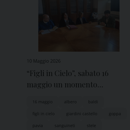
10 Maggio 2026
“Figli in Cielo”, sabato 16
maggio un momento
importante nel giardino del
16 maggio
albero
baldi
Castello Visconteo di Pavia
figli in cielo
giardini castello
goppa
pavia
sanguineti
stele