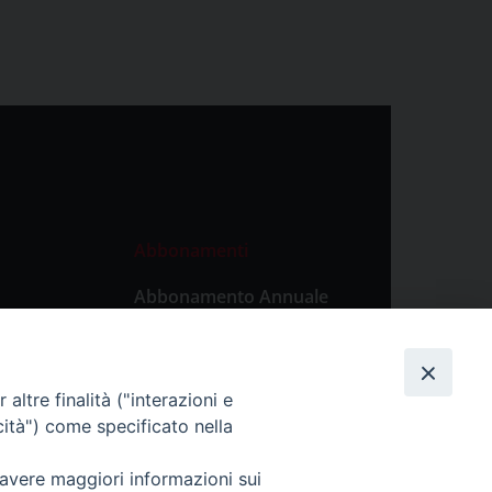
Abbonamenti
Abbonamento Annuale
Digitale
Abbonamento Annuale
Cartaceo
altre finalità ("interazioni e
Abbonamento Singola
cità") come specificato nella
Copia Digitale
 avere maggiori informazioni sui