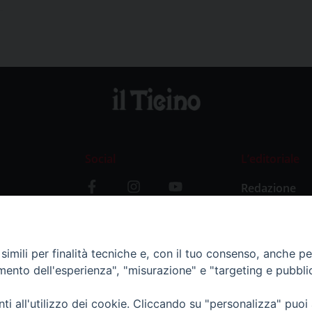
Social
L’editoriale
Redazione
i
Storia
y
imili per finalità tecniche e, con il tuo consenso, anche per 
amento dell'esperienza", "misurazione" e "targeting e pubbli
i all'utilizzo dei cookie. Cliccando su "personalizza" puoi