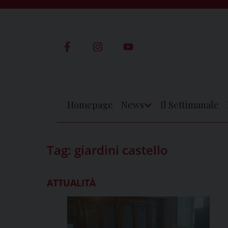
Skip
to
content
Homepage
News
Il Settimanale
Apri
Menu
Tag:
giardini castello
ATTUALITÀ