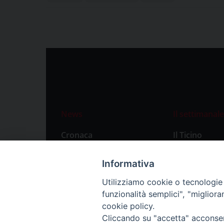
News
Il settimanale
Cronaca
Il Ticino
Attualità
Abbonament
Informativa
Primo Piano
Privacy Polic
Utilizziamo cookie o tecnologie s
Territorio
funzionalità semplici", "miglior
Città
cookie policy.
Cliccando su "accetta" acconsent
Politica