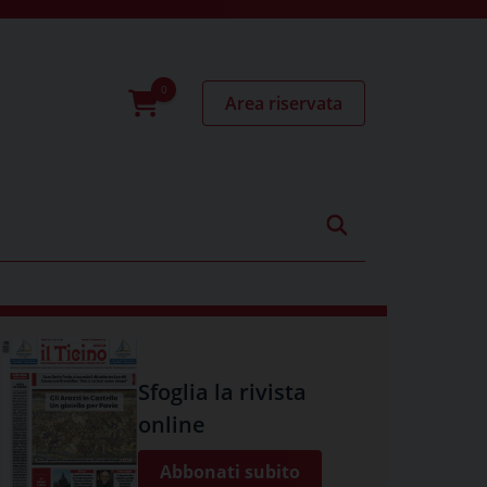
Area riservata
0
prodotti
Sfoglia la rivista
online
Abbonati subito