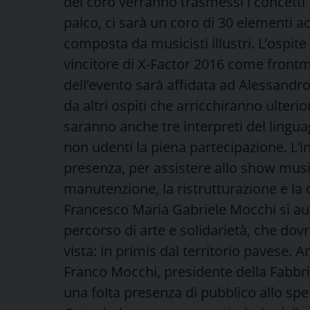
del coro verranno trasmessi i concetti f
palco, ci sarà un coro di 30 elementi
composta da musicisti illustri. L’ospite
vincitore di X-Factor 2016 come front
dell’evento sarà affidata ad Alessand
da altri ospiti che arricchiranno ulterio
saranno anche tre interpreti del lingua
non udenti la piena partecipazione. L’inv
presenza, per assistere allo show musi
manutenzione, la ristrutturazione e la 
Francesco Maria Gabriele Mocchi si augu
percorso di arte e solidarietà, che dovr
vista: in primis dal territorio pavese. 
Franco Mocchi, presidente della Fabbri
una folta presenza di pubblico allo spe