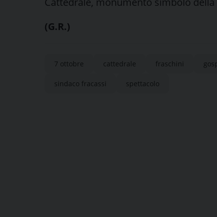
Cattedrale, monumento simbolo della ci
(G.R.)
7 ottobre
cattedrale
fraschini
gosp
sindaco fracassi
spettacolo