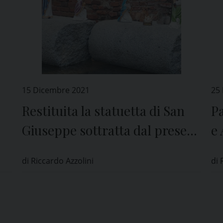
15 Dicembre 2021
25
Restituita la statuetta di San
Pa
Giuseppe sottratta dal presepe
e 
del Comune di Pavia
po
di Riccardo Azzolini
di 