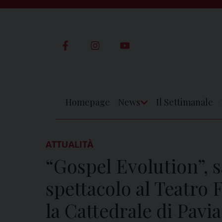
Skip
to
content
Homepage
News
Il Settimanale
Apri
Menu
ATTUALITÀ
“Gospel Evolution”, s
spettacolo al Teatro 
la Cattedrale di Pavia