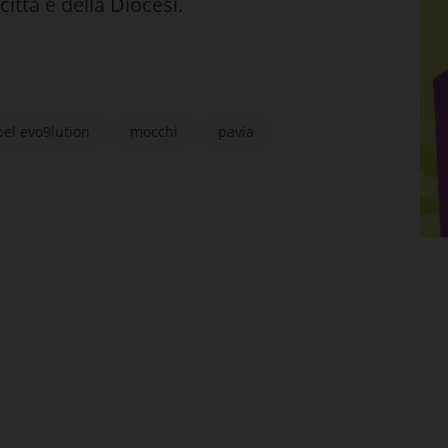
ttà e della Diocesi.
el evo9lution
mocchi
pavia