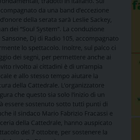
ondamentali, tradotti in italiano. Sul
 accompagnato da una band d’eccezione
 d’onore della serata sarà Leslie Sackey,
man dei “Soul System”. La conduzione
ro Sansone, Dj di Radio 105, accompagnato
rmente lo spettacolo. Inoltre, sul palco ci
ggio dei segni, per permettere anche ai
ito rivolto ai cittadini è di un’ampia
cale e allo stesso tempo aiutare la
cura della Cattedrale. L’organizzatore
ra che questo sia solo l’inizio di un
à essere sostenuto sotto tutti punti di
Anche il sindaco Mario Fabrizio Fracassi e
ceria della Cattedrale, hanno auspicato
ttacolo del 7 ottobre, per sostenere la