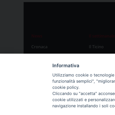
News
Il settimanale
Cronaca
Il Ticino
Attualità
Abbonament
Primo Piano
Privacy Polic
Informativa
Territorio
Utilizziamo cookie o tecnologie s
funzionalità semplici", "miglior
Città
cookie policy.
Politica
Cliccando su "accetta" acconsent
Sport
cookie utilizzati e personalizza
navigazione installando i soli co