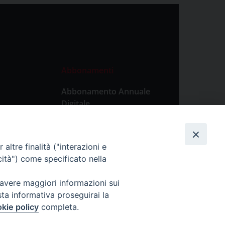
Abbonamenti
Abbonamento Annuale
Digitale
Abbonamento Annuale
Cartaceo
altre finalità ("interazioni e
Abbonamento Singola
cità") come specificato nella
Copia Digitale
 avere maggiori informazioni sui
sta informativa proseguirai la
kie policy
completa.