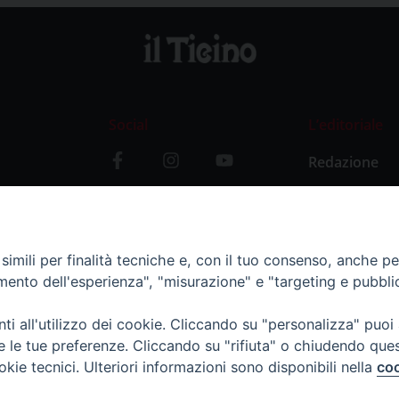
Social
L’editoriale
Redazione
i
Storia
y
imili per finalità tecniche e, con il tuo consenso, anche per 
amento dell'esperienza", "misurazione" e "targeting e pubbli
i all'utilizzo dei cookie. Cliccando su "personalizza" puoi
re le tue preferenze. Cliccando su "rifiuta" o chiudendo que
okie tecnici. Ulteriori informazioni sono disponibili nella
coo