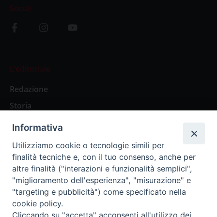
Social
L’editoriale
Redazione
Storia
Informativa
Abbonamenti
Utilizziamo cookie o tecnologie simili per
finalità tecniche e, con il tuo consenso, anche per
Abbonamento Annuale Digitale
altre finalità ("interazioni e funzionalità semplici",
"miglioramento dell'esperienza", "misurazione" e
Abbonamento Annuale Cartaceo
"targeting e pubblicità") come specificato nella
Abbonamento Singola Copia Digitale
cookie policy.
Cliccando su "accetta" acconsenti all'utilizzo dei