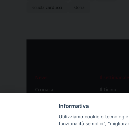
scuola carducci
storia
News
Il settimanale
Cronaca
Il Ticino
Attualità
Abbonament
Informativa
Primo Piano
Privacy Polic
Utilizziamo cookie o tecnologie s
Territorio
funzionalità semplici", "miglior
Città