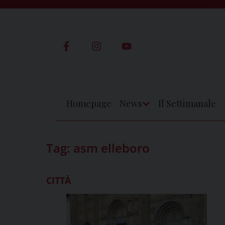
Skip
to
content
Homepage
News
Il Settimanale
Apri
Menu
Tag:
asm elleboro
CITTÀ