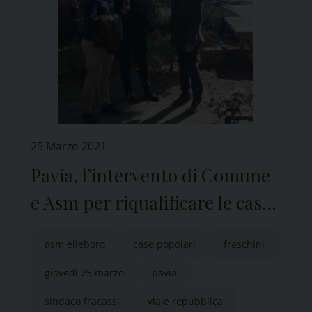
25 Marzo 2021
Pavia, l’intervento di Comune
e Asm per riqualificare le case
popolari di viale Repubblica
asm elleboro
case popolari
fraschini
giovedì 25 marzo
pavia
sindaco fracassi
viale repubblica