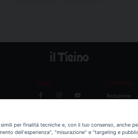
Social
L’editoriale
Redazione
i
Storia
y
imili per finalità tecniche e, con il tuo consenso, anche per 
amento dell'esperienza", "misurazione" e "targeting e pubbli