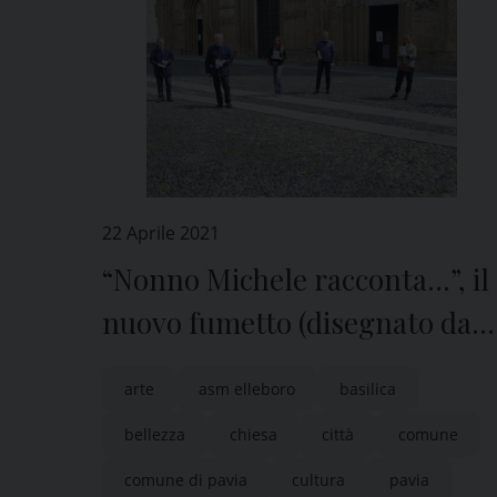
22 Aprile 2021
“Nonno Michele racconta…”, il
nuovo fumetto (disegnato dai
bambini) dedicato a san
arte
asm elleboro
basilica
Michele Maggiore
bellezza
chiesa
città
comune
comune di pavia
cultura
pavia