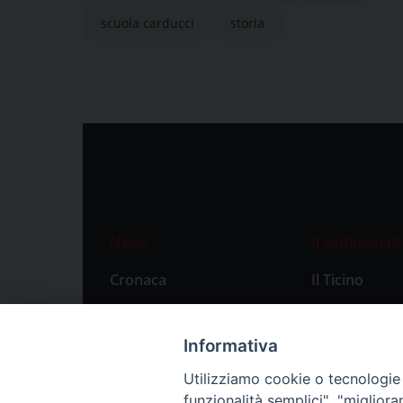
scuola carducci
storia
News
Il settimanale
Cronaca
Il Ticino
Attualità
Abbonament
Primo Piano
Privacy Polic
Informativa
Territorio
Utilizziamo cookie o tecnologie s
funzionalità semplici", "miglior
Città