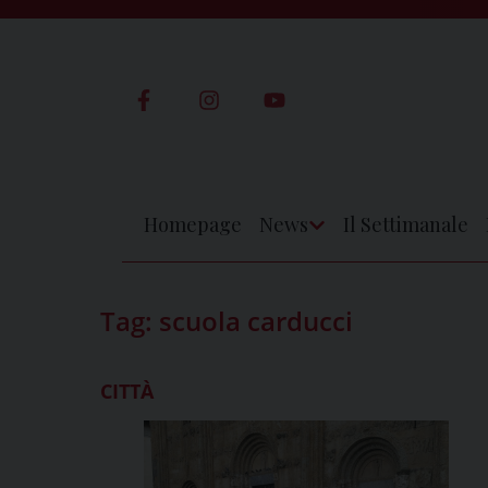
Skip
to
content
Homepage
News
Il Settimanale
Apri
Menu
Tag:
scuola carducci
CITTÀ