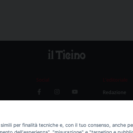
Social
L’editoriale
Redazione
i
Storia
y
imili per finalità tecniche e, con il tuo consenso, anche per 
amento dell'esperienza", "misurazione" e "targeting e pubbli