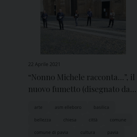
22 Aprile 2021
“Nonno Michele racconta…”, il
nuovo fumetto (disegnato dai
bambini) dedicato a san
arte
asm elleboro
basilica
Michele Maggiore
bellezza
chiesa
città
comune
comune di pavia
cultura
pavia