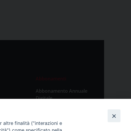
Abbonamenti
Abbonamento Annuale
Digitale
Abbonamento Annuale
Cartaceo
altre finalità ("interazioni e
Abbonamento Singola
cità") come specificato nella