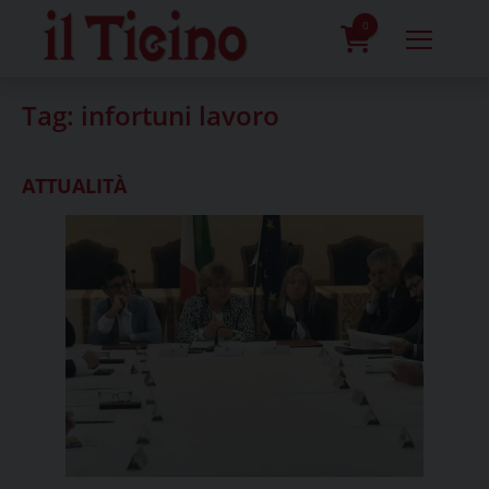
Skip
to
0
content
prodotti
Tag:
infortuni lavoro
ATTUALITÀ