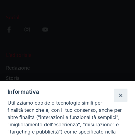
Social
L’editoriale
Redazione
Storia
Informativa
Abbonamenti
Utilizziamo cookie o tecnologie simili per
finalità tecniche e, con il tuo consenso, anche per
Abbonamento Annuale Digitale
altre finalità ("interazioni e funzionalità semplici",
"miglioramento dell'esperienza", "misurazione" e
Abbonamento Annuale Cartaceo
"targeting e pubblicità") come specificato nella