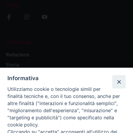
Social
L’editoriale
Redazione
Storia
Informativa
Abbonamenti
Utilizziamo cookie o tecnologie simili per
finalità tecniche e, con il tuo consenso, anche per
Abbonamento Annuale Digitale
altre finalità ("interazioni e funzionalità semplici",
"miglioramento dell'esperienza", "misurazione" e
Abbonamento Annuale Cartaceo
"targeting e pubblicità") come specificato nella
Abbonamento Singola Copia Digitale
cookie policy.
Cliccando su "accetta" acconsenti all'utilizzo dei