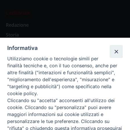
L’editoriale
Redazione
Storia
Informativa
Abbonamenti
Utilizziamo cookie o tecnologie simili per
finalità tecniche e, con il tuo consenso, anche per
Abbonamento Annuale Digitale
altre finalità ("interazioni e funzionalità semplici",
"miglioramento dell'esperienza", "misurazione" e
Abbonamento Annuale Cartaceo
"targeting e pubblicità") come specificato nella
Abbonamento Singola Copia Digitale
cookie policy.
Cliccando su "accetta" acconsenti all'utilizzo dei
cookie. Cliccando su "personalizza" puoi avere
maggiori informazioni sui cookie utilizzati e
personalizzare le tue preferenze. Cliccando su
Redazione: Pavia, Piazza Duomo 11 - tel. 0382.24736 -
"rifiuta" o chiudendo questa informativa proseguirai