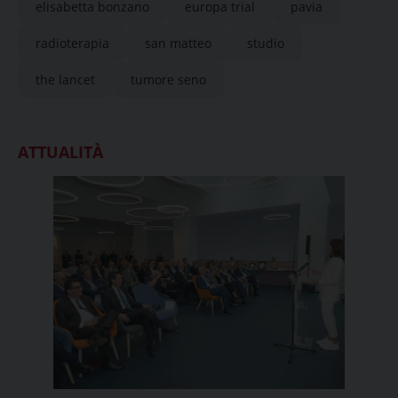
elisabetta bonzano
europa trial
pavia
radioterapia
san matteo
studio
the lancet
tumore seno
ATTUALITÀ