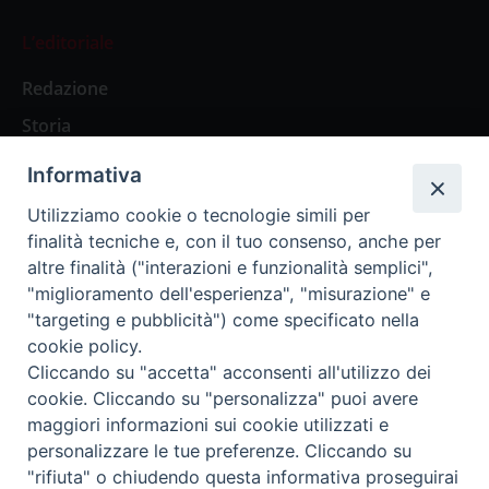
L’editoriale
Redazione
Storia
Informativa
Abbonamenti
Utilizziamo cookie o tecnologie simili per
finalità tecniche e, con il tuo consenso, anche per
Abbonamento Annuale Digitale
altre finalità ("interazioni e funzionalità semplici",
"miglioramento dell'esperienza", "misurazione" e
Abbonamento Annuale Cartaceo
"targeting e pubblicità") come specificato nella
Abbonamento Singola Copia Digitale
cookie policy.
Cliccando su "accetta" acconsenti all'utilizzo dei
cookie. Cliccando su "personalizza" puoi avere
maggiori informazioni sui cookie utilizzati e
personalizzare le tue preferenze. Cliccando su
Redazione: Pavia, Piazza Duomo 11 - tel. 0382.24736 -
"rifiuta" o chiudendo questa informativa proseguirai
amministrazione@ilticino.it - repossi@ilticino.it - P.