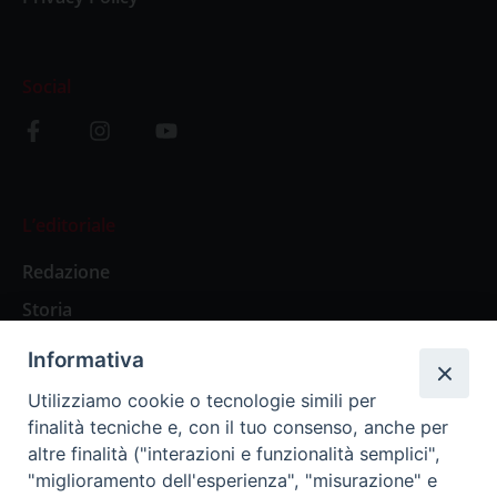
Social
L’editoriale
Redazione
Storia
Informativa
Abbonamenti
Utilizziamo cookie o tecnologie simili per
finalità tecniche e, con il tuo consenso, anche per
Abbonamento Annuale Digitale
altre finalità ("interazioni e funzionalità semplici",
"miglioramento dell'esperienza", "misurazione" e
Abbonamento Annuale Cartaceo