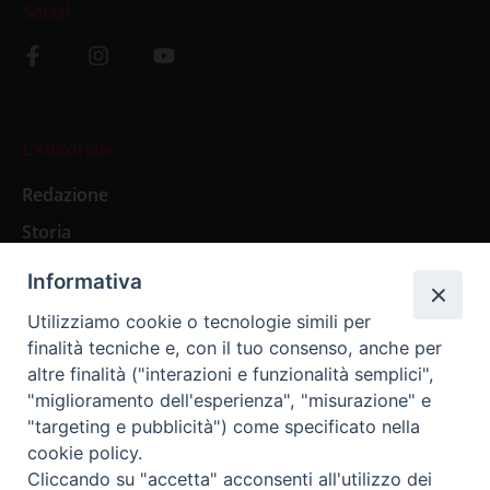
Social
L’editoriale
Redazione
Storia
Informativa
Abbonamenti
Utilizziamo cookie o tecnologie simili per
finalità tecniche e, con il tuo consenso, anche per
Abbonamento Annuale Digitale
altre finalità ("interazioni e funzionalità semplici",
"miglioramento dell'esperienza", "misurazione" e
Abbonamento Annuale Cartaceo
"targeting e pubblicità") come specificato nella
Abbonamento Singola Copia Digitale
cookie policy.
Cliccando su "accetta" acconsenti all'utilizzo dei