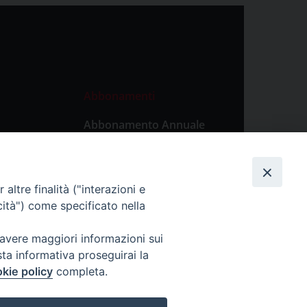
Abbonamenti
Abbonamento Annuale
Digitale
Abbonamento Annuale
Cartaceo
altre finalità ("interazioni e
Abbonamento Singola
cità") come specificato nella
Copia Digitale
 avere maggiori informazioni sui
sta informativa proseguirai la
kie policy
completa.