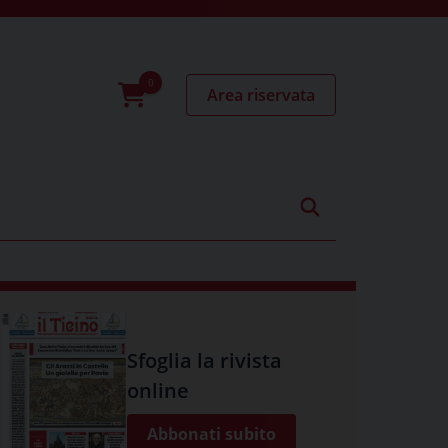
Area riservata
0
prodotti
Sfoglia la rivista
online
Abbonati subito