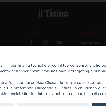
Social
L’editoriale
Redazione
i
Storia
y
imili per finalità tecniche e, con il tuo consenso, anche per 
amento dell'esperienza", "misurazione" e "targeting e pubbli
i all'utilizzo dei cookie. Cliccando su "personalizza" puoi
re le tue preferenze. Cliccando su "rifiuta" o chiudendo que
okie tecnici. Ulteriori informazioni sono disponibili nella
coo