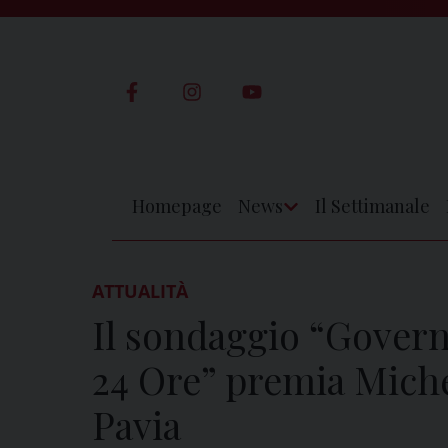
Skip
to
content
Homepage
News
Il Settimanale
Apri
Menu
ATTUALITÀ
Il sondaggio “Governa
24 Ore” premia Michel
Pavia