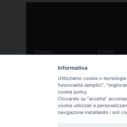
News
Il settimanale
Cronaca
Il Ticino
Attualità
Abbonament
Informativa
Primo Piano
Privacy Polic
Utilizziamo cookie o tecnologie s
Territorio
funzionalità semplici", "miglior
Città
cookie policy.
Cliccando su "accetta" acconsent
Politica
cookie utilizzati e personalizza
Sport
navigazione installando i soli co