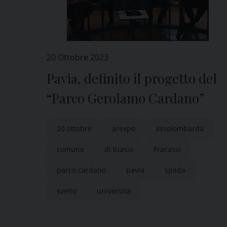
20 Ottobre 2023
Pavia, definito il progetto del
“Parco Gerolamo Cardano”
20 ottobre
arexpo
assolombarda
comune
di biasio
Fracassi
parco cardano
pavia
spada
svelto
università