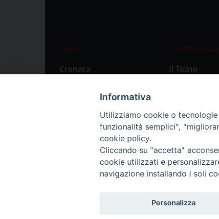
News
Il settimanale
Cronaca
Il Ticino
Attualità
Abbonament
Informativa
Primo Piano
Privacy Polic
Utilizziamo cookie o tecnologie s
Territorio
funzionalità semplici", "miglior
Città
cookie policy.
Cliccando su "accetta" acconsent
Politica
cookie utilizzati e personalizza
Sport
navigazione installando i soli co
Personalizza