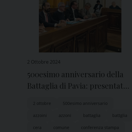
2 Ottobre 2024
500esimo anniversario della
Battaglia di Pavia: presentato
il programma delle
2 ottobre
500esimo anniversario
manifestazioni previste nel
azzoini
azzoni
battaglia
battglia
2025
cera
comune
conferenza stampa