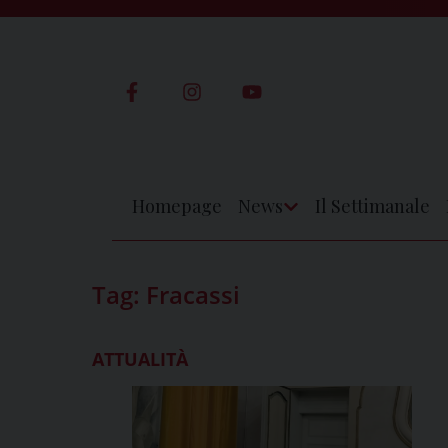
Skip
to
content
Homepage
News
Il Settimanale
Apri
Menu
Tag:
Fracassi
ATTUALITÀ