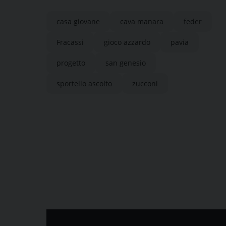
fenomeno del gioco d’azzardo
casa giovane
cava manara
feder
a Pavia
Fracassi
gioco azzardo
pavia
progetto
san genesio
sportello ascolto
zucconi