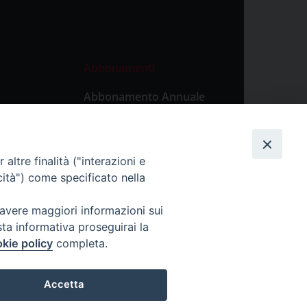
Abbonamenti
Abbonamento Annuale
Digitale
Abbonamento Annuale
Cartaceo
altre finalità ("interazioni e
Abbonamento Singola
cità") come specificato nella
Copia Digitale
 avere maggiori informazioni sui
sta informativa proseguirai la
kie policy
completa.
Accetta