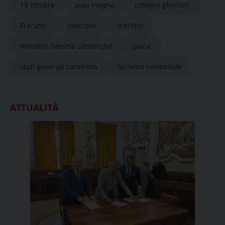
19 ottobre
aula magna
collegio ghislieri
Fracassi
marcone
merlino
ministro daniela santanchè
pavia
stati generali cammino
turismo sostenibile
ATTUALITÀ