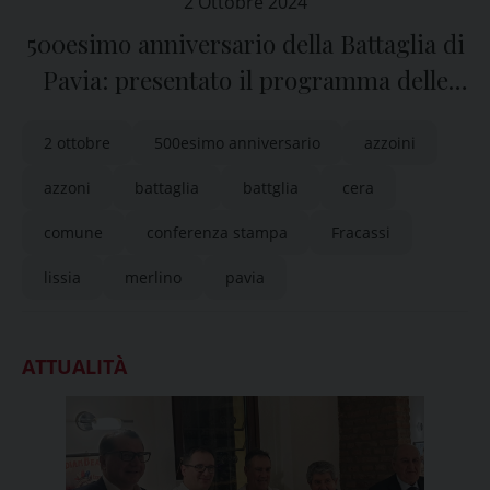
2 Ottobre 2024
500esimo anniversario della Battaglia di
Pavia: presentato il programma delle
manifestazioni previste nel 2025
2 ottobre
500esimo anniversario
azzoini
azzoni
battaglia
battglia
cera
comune
conferenza stampa
Fracassi
lissia
merlino
pavia
ATTUALITÀ