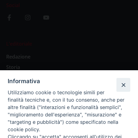
Social
L’editoriale
Redazione
Storia
Informativa
Abbonamenti
Utilizziamo cookie o tecnologie simili per
finalità tecniche e, con il tuo consenso, anche per
Abbonamento Annuale Digitale
altre finalità ("interazioni e funzionalità semplici",
"miglioramento dell'esperienza", "misurazione" e
Abbonamento Annuale Cartaceo
"targeting e pubblicità") come specificato nella
Abbonamento Singola Copia Digitale
cookie policy.
Cliccando su "accetta" acconsenti all'utilizzo dei